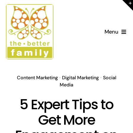
Skip
to
content
Menu
Home
About Us
Content Marketing
•
Digital Marketing
•
Social
Activities
Media
5 Expert Tips to
Exhibitors
Get More
Car Seat Registration