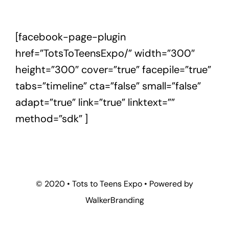
[facebook-page-plugin
href=”TotsToTeensExpo/” width=”300″
height=”300″ cover=”true” facepile=”true”
tabs=”timeline” cta=”false” small=”false”
adapt=”true” link=”true” linktext=””
method=”sdk” ]
© 2020 • Tots to Teens Expo • Powered by
WalkerBranding